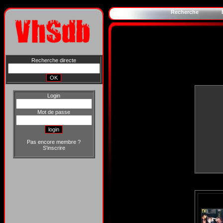
Recherche
Recherche directe
Login
Mot de passe
Pas encore membre ?
S'inscrire