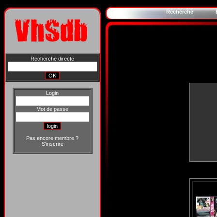
Recherche
Recherche directe
Login
Mot de passe
Pas encore membre ?
S'inscrire