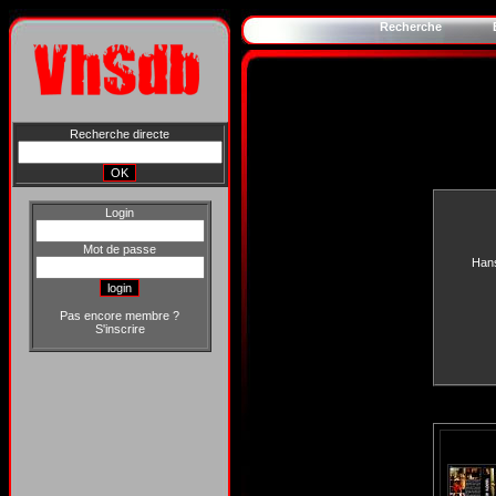
Recherche
Recherche directe
Login
Mot de passe
Han
Pas encore membre ?
S'inscrire