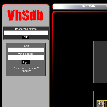
Recherche
Recherche directe
Login
Mot de passe
Pas encore membre ?
S'inscrire