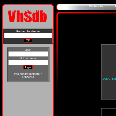
Recherche
Recherche directe
Login
Mot de passe
Pas encore membre ?
S'inscrire
"A.B.C. con