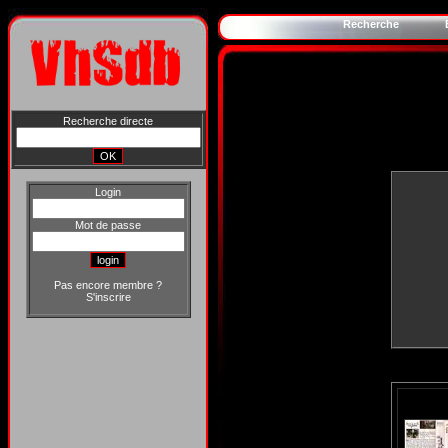
Recherche
Recherche directe
Login
Mot de passe
Pas encore membre ?
S'inscrire