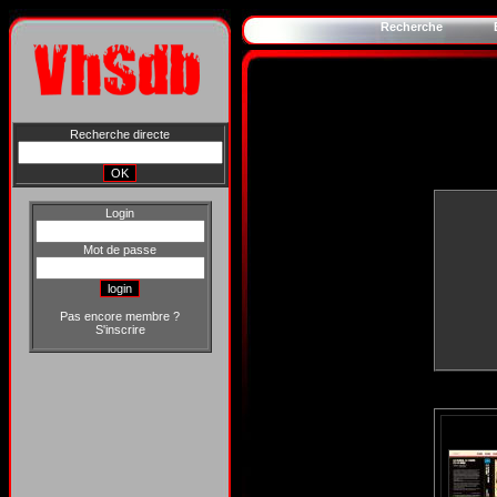
Recherche
Recherche directe
Login
Mot de passe
Pas encore membre ?
S'inscrire