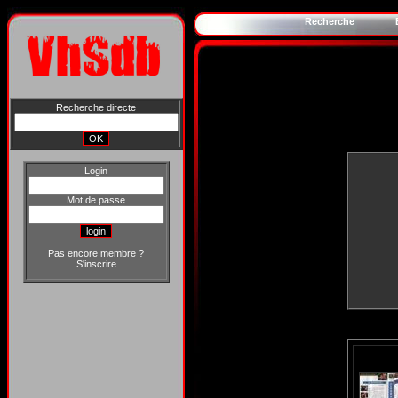
Recherche
Recherche directe
Login
Mot de passe
Pas encore membre ?
S'inscrire