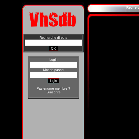
Recher
Recherche directe
Login
Mot de passe
Pas encore membre ?
S'inscrire