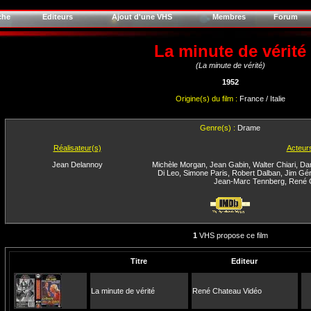
che
Editeurs
Ajout d'une VHS
Membres
Forum
La minute de vérité
(La minute de vérité)
1952
Origine(s) du film :
France / Italie
Genre(s) :
Drame
Réalisateur(s)
Acteur
Jean Delannoy
Michèle Morgan
,
Jean Gabin
,
Walter Chiari
,
Dan
Di Leo
,
Simone Paris
,
Robert Dalban
,
Jim Gér
Jean-Marc Tennberg
,
René 
1
VHS propose ce film
Titre
Editeur
La minute de vérité
René Chateau Vidéo