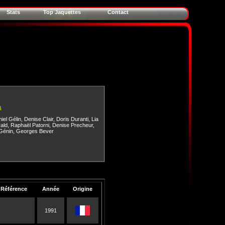
Stats
Top Jaquettes
Contact
s
iel Gélin
,
Denise Clair
,
Doris Duranti
,
Lia
ald
,
Raphaël Patorni
,
Denise Precheur
,
Génin
,
Georges Bever
Référence
Année
Origine
1991