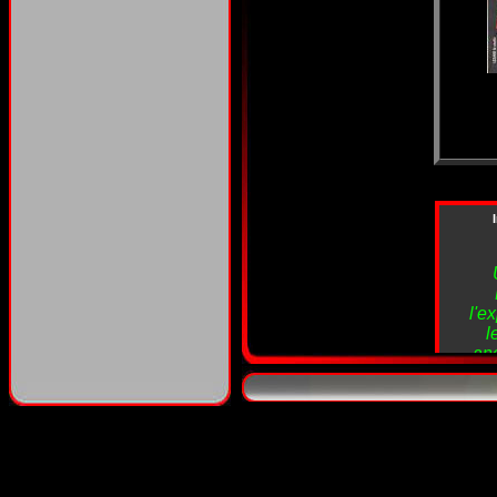
l'e
l
anc
Silv
l
gre
an
a