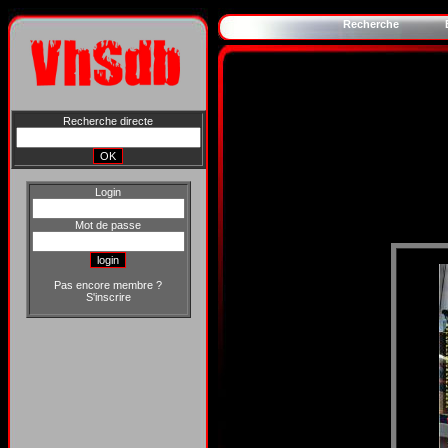
Recherche
Recherche directe
Login
Mot de passe
Pas encore membre ?
S'inscrire