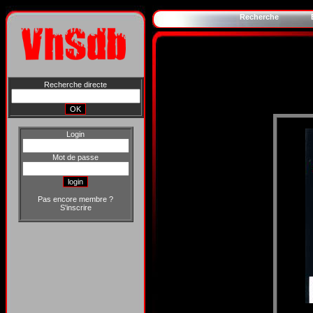
Recherche
Recherche directe
Login
Mot de passe
Pas encore membre ?
S'inscrire