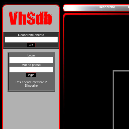
Recherche
Recherche directe
Login
Mot de passe
Pas encore membre ?
S'inscrire