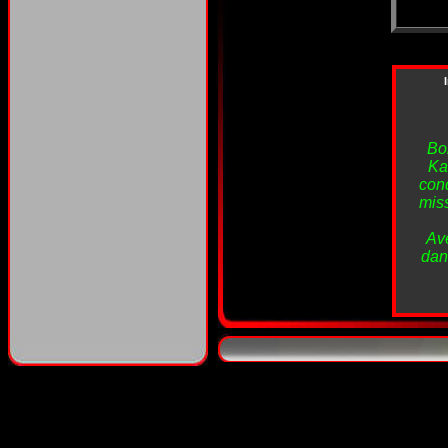
Bor
Ka
cond
miss
Ave
dan