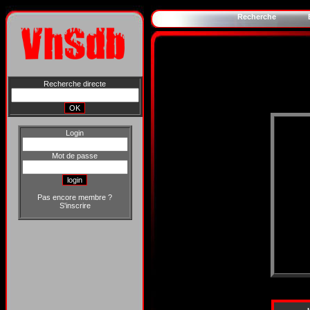
Recherche
Recherche directe
Login
Mot de passe
Pas encore membre ?
S'inscrire