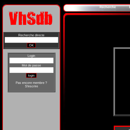
Recherche
Recherche directe
Login
Mot de passe
Pas encore membre ?
S'inscrire