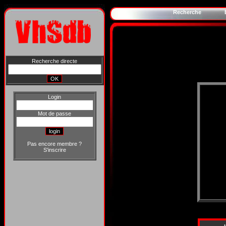
Recherche
Recherche directe
Login
Mot de passe
Pas encore membre ?
S'inscrire