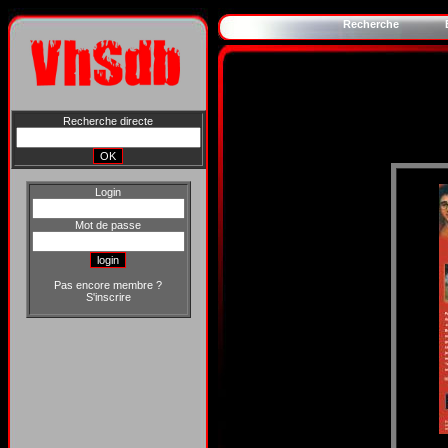
Recherche
Recherche directe
Login
Mot de passe
Pas encore membre ?
S'inscrire