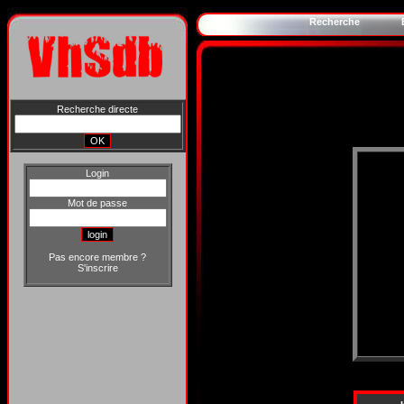
Recherche
Recherche directe
Login
Mot de passe
Pas encore membre ?
S'inscrire