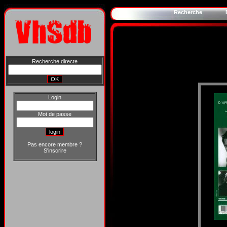
Recherche
Recherche directe
Login
Mot de passe
Pas encore membre ?
S'inscrire