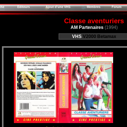
che
Editeurs
Ajout d'une VHS
Membres
Forum
Classe aventuriers
AM Partenaires
(1994)
VHS
V2000
Betamax