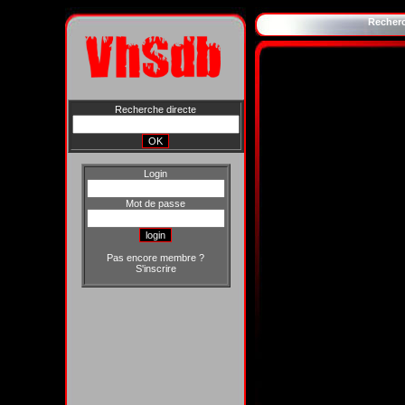
Recher
Recherche directe
Login
Mot de passe
Pas encore membre ?
S'inscrire