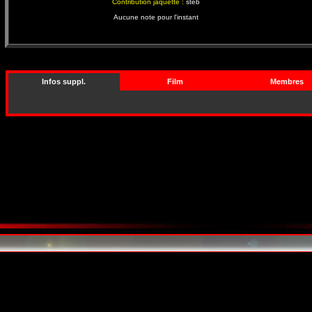
Contribution jaquette :
steb
Aucune note pour l'instant
Infos suppl.
Film
Membres