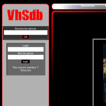
Recherche
Recherche directe
Login
Mot de passe
Pas encore membre ?
S'inscrire