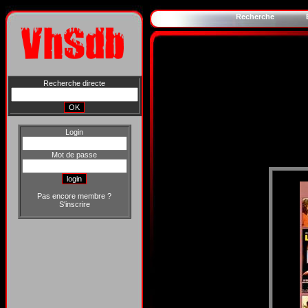
Recherche
Recherche directe
Login
Mot de passe
Pas encore membre ?
S'inscrire