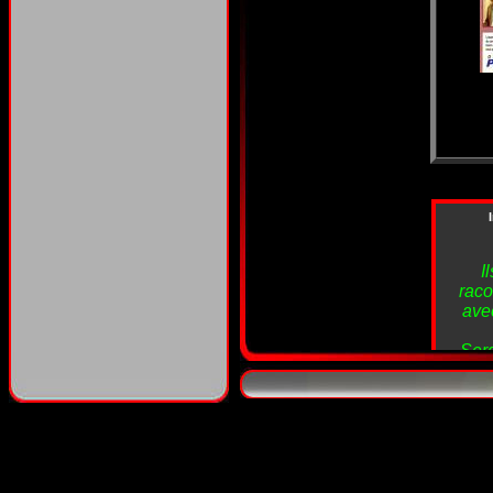
I
raco
avec
Serg