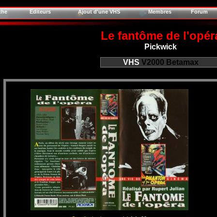
che
Editeurs
Ajout d'une VHS
Membres
Forum
Le fantôme de l'opér
Pickwick
VHS
V2000
Betamax