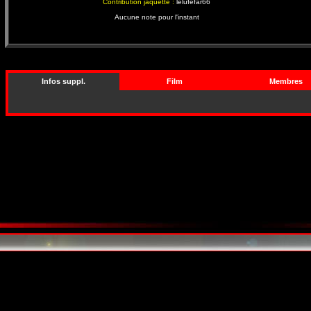
Contribution jaquette :
lelufefar66
Aucune note pour l'instant
Infos suppl.
Film
Membres