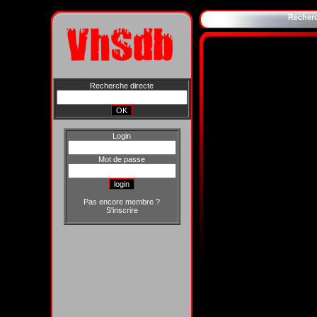
Recher
Recherche directe
Login
Mot de passe
Pas encore membre ?
S'inscrire