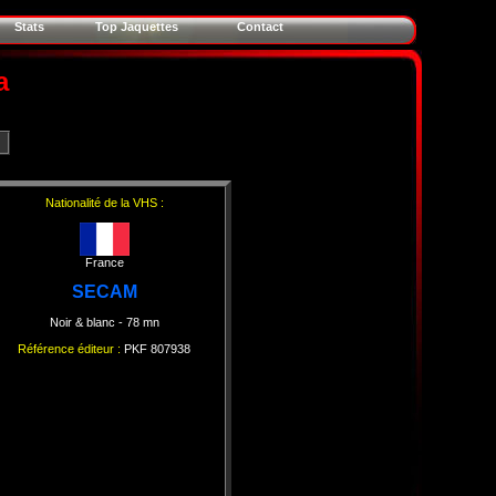
Stats
Top Jaquettes
Contact
a
Nationalité de la VHS :
France
SECAM
Noir & blanc
- 78 mn
Référence éditeur :
PKF 807938