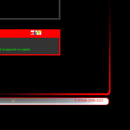
 la jaquette en papier.
© VHSdb 2008-2022