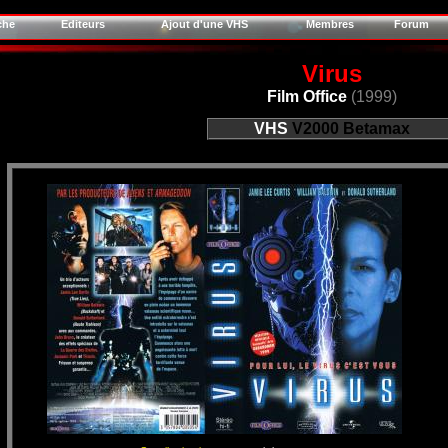
che
Editeurs
Ajout d'une VHS
Membres
Forum
Virus
Film Office
(1999)
VHS
V2000
Betamax