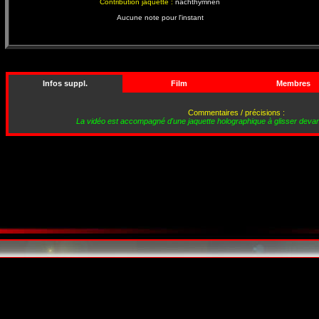
Contribution jaquette :
nachthymnen
Aucune note pour l'instant
Infos suppl.
Film
Membres
Commentaires / précisions :
La vidéo est accompagné d'une jaquette holographique à glisser devant