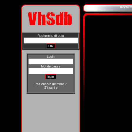
Recher
Recherche directe
Login
Mot de passe
Pas encore membre ?
S'inscrire