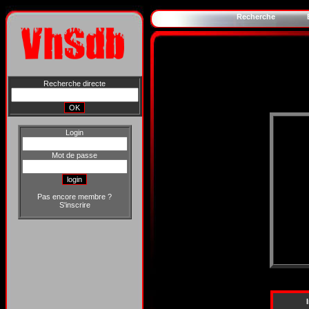
Recherche
Recherche directe
Login
Mot de passe
Pas encore membre ?
S'inscrire