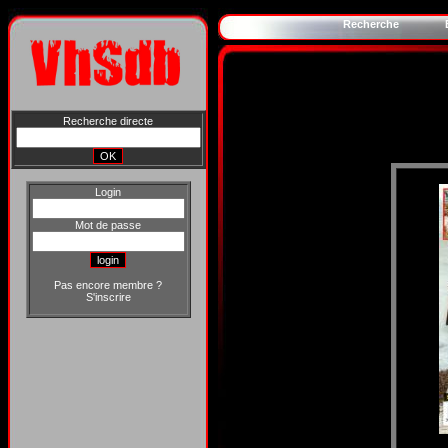
Recherche
Recherche directe
Login
Mot de passe
Pas encore membre ?
S'inscrire