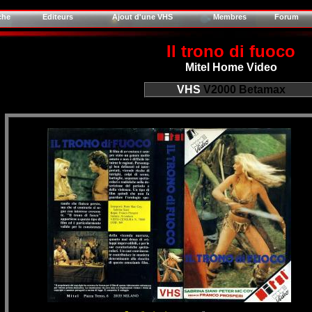
che
Editeurs
Ajout d'une VHS
Membres
Forum
Il trono di fuoco
Mitel Home Video
VHS
V2000
Betamax