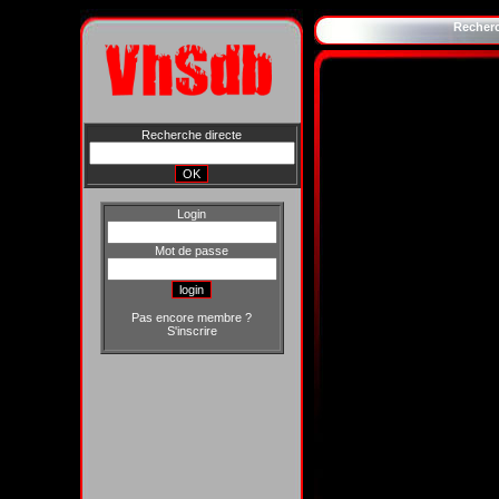
Recher
Recherche directe
Login
Mot de passe
Pas encore membre ?
S'inscrire