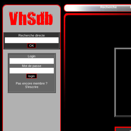
Recherche
Recherche directe
Login
Mot de passe
Pas encore membre ?
S'inscrire