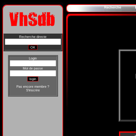
Recherche
Recherche directe
Login
Mot de passe
Pas encore membre ?
S'inscrire