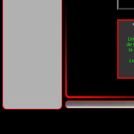
Un
de 
la
Le