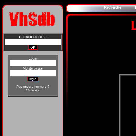
Recherche
Recherche directe
Login
Mot de passe
Pas encore membre ?
S'inscrire