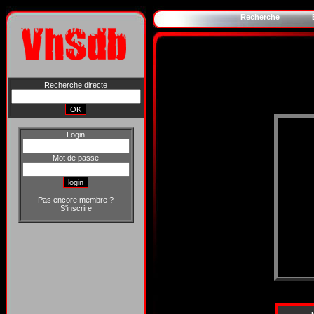
Recherche
Recherche directe
Login
Mot de passe
Pas encore membre ?
S'inscrire