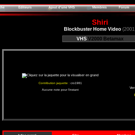
che
Editeurs
Ajout d'une VHS
Membres
Forum
Shiri
Blockbuster Home Video
(2001
VHS
V2000
Betamax
Contribution jaquette :
cro1981
Ver
Aucune note pour l'instant