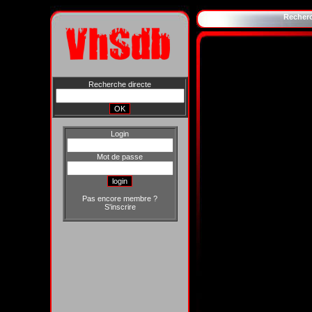
Recher
Recherche directe
Login
Mot de passe
Pas encore membre ?
S'inscrire