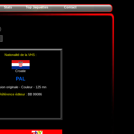
Stats
Top Jaquettes
Contact
)
Nationalité de la VHS :
Croatie
PAL
sion originale
- Couleur
- 125 mn
Référence éditeur :
BB 99086