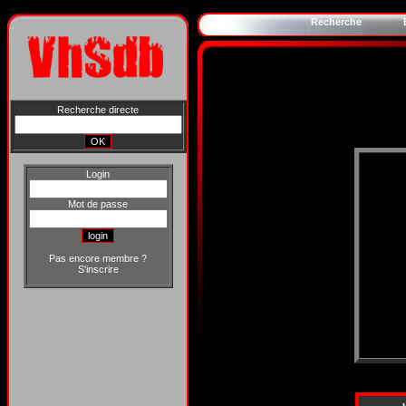
Recherche
Recherche directe
Login
Mot de passe
Pas encore membre ?
S'inscrire