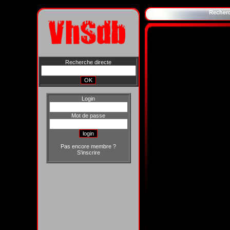
Recher
Recherche directe
Login
Mot de passe
Pas encore membre ?
S'inscrire