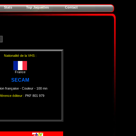
Stats
Top Jaquettes
Contact
Nationalité de la VHS :
France
SECAM
ion française
- Couleur
- 100 mn
férence éditeur :
PKF 801 979