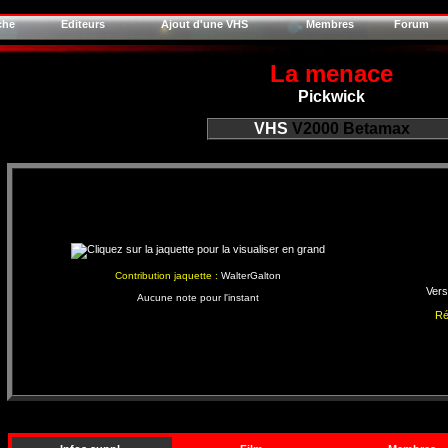
che
Editeurs
Ajout d'une VHS
Membres
Forum
La menace
Pickwick
VHS
V2000
Betamax
Contribution jaquette :
WalterGalton
Vers
Aucune note pour l'instant
Ré