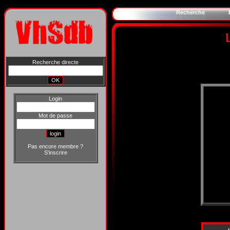
Recherche
Recherche directe
Login
Mot de passe
Pas encore membre ?
S'inscrire