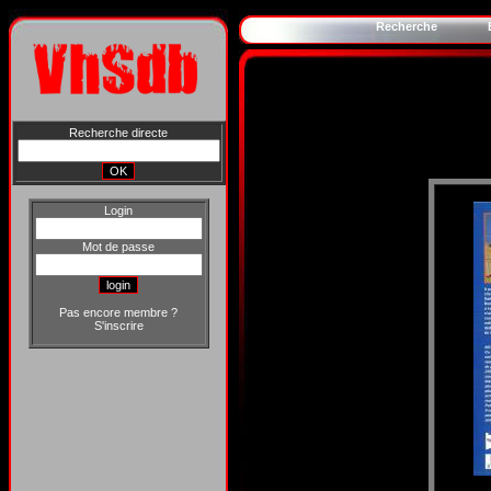
Recherche
Recherche directe
Login
Mot de passe
Pas encore membre ?
S'inscrire