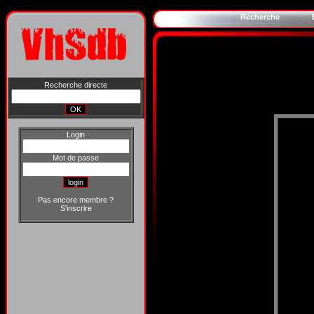
Recherche
Recherche directe
Login
Mot de passe
Pas encore membre ?
S'inscrire