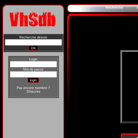
Recherche
Recherche directe
Login
Mot de passe
Pas encore membre ?
S'inscrire