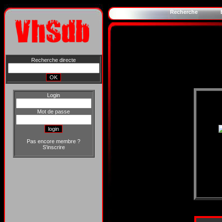
Recherche
Recherche directe
Login
Mot de passe
Pas encore membre ?
S'inscrire