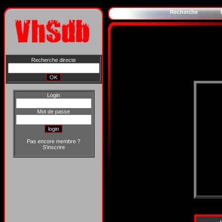
Recherche
Recherche directe
Login
Mot de passe
Pas encore membre ?
S'inscrire