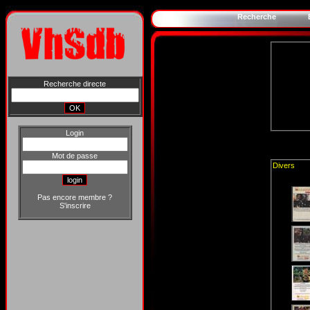
Recherche
Recherche directe
Login
Mot de passe
Divers
Pas encore membre ?
S'inscrire