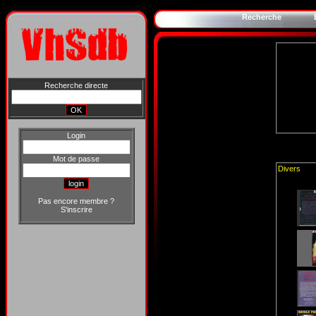
Recherche
Recherche directe
Login
Mot de passe
Divers
Pas encore membre ?
S'inscrire