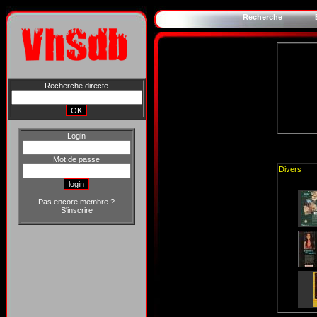
Recherche
Recherche directe
Login
Mot de passe
Divers
Pas encore membre ?
S'inscrire