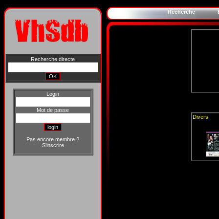
Recherche
Recherche directe
Login
Mot de passe
Divers
Pas encore membre ?
S'inscrire