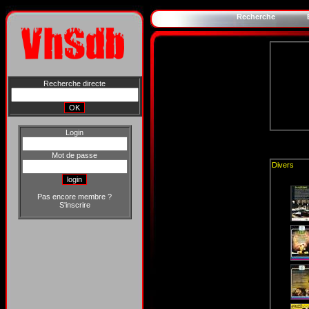
Recherche
Recherche directe
Login
Mot de passe
Divers
Pas encore membre ?
S'inscrire