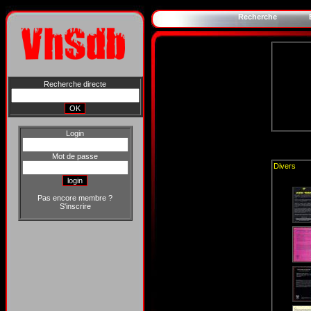
Recherche
Recherche directe
Login
Mot de passe
Divers
Pas encore membre ?
S'inscrire