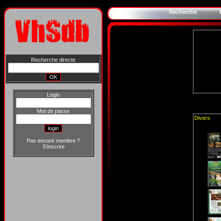
Recherche
Recherche directe
Login
Mot de passe
Divers
Pas encore membre ?
S'inscrire