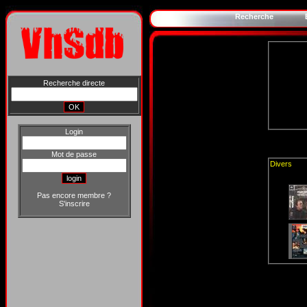
Recherche
Recherche directe
Login
Mot de passe
Divers
Pas encore membre ?
S'inscrire