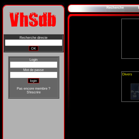
Recherche
Recherche directe
Login
Mot de passe
Divers
Pas encore membre ?
S'inscrire