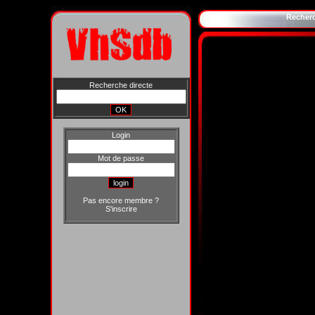
Recher
Recherche directe
Login
Mot de passe
Pas encore membre ?
S'inscrire