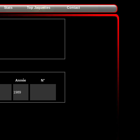
Stats
Top Jaquettes
Contact
Année
N°
1989