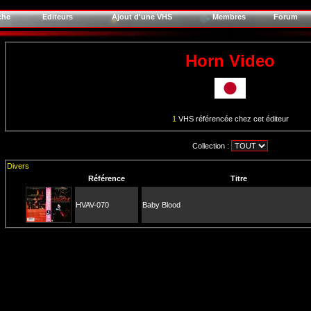
che
Editeurs
Ajout d'une VHS
Membres
Forum
Horn Video
1
VHS référencée chez cet éditeur
Collection :
Divers
Référence
Titre
HVAV-070
Baby Blood