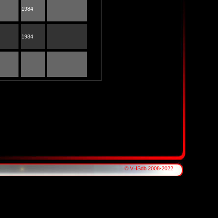
1984
1984
© VHSdb 2008-2022