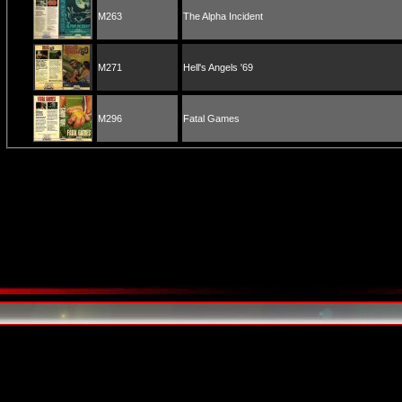
M263
The Alpha Incident
M271
Hell's Angels '69
M296
Fatal Games