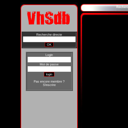
Recher
Recherche directe
Login
Mot de passe
Pas encore membre ?
S'inscrire