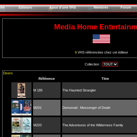
che
Editeurs
Ajout d'une VHS
Membres
Forum
Media Home Entertainm
6
VHS référencées chez cet éditeur
Collection :
Divers
Référence
Titre
M 185
The Haunted Strangler
M201
Demonoid : Messenger of Death
M203
The Adventures of the Wilderness Family