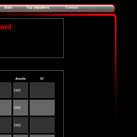
Stats
Top Jaquettes
Contact
ent
Année
N°
1982
1982
1982